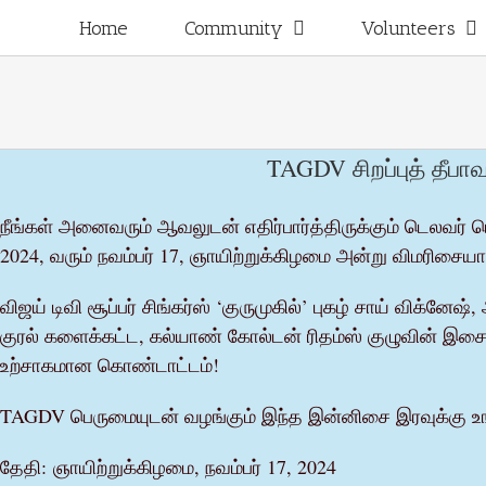
Skip
for:
Home
Community
Volunteers
to
content
TAGDV சிறப்புத் தீப
நீங்கள் அனைவரும் ஆவலுடன் எதிர்பார்த்திருக்கும் டெலவர் பெ
2024, வரும் நவம்பர் 17, ஞாயிற்றுக்கிழமை அன்று விமரிசை
விஜய் டிவி சூப்பர் சிங்கர்ஸ் ‘குருமுகில்’ புகழ் சாய் விக்னேஷ
குரல் களைக்கட்ட, கல்யாண் கோல்டன் ரிதம்ஸ் குழுவின் இசை
உற்சாகமான கொண்டாட்டம்!
TAGDV பெருமையுடன் வழங்கும் இந்த இன்னிசை இரவுக்கு உ
தேதி: ஞாயிற்றுக்கிழமை, நவம்பர் 17, 2024