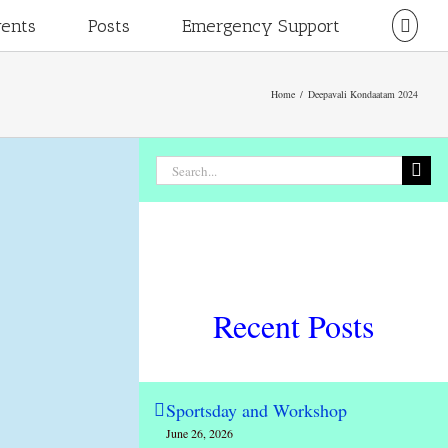
vents
Posts
Emergency Support
Home
/
Deepavali Kondaatam 2024
Search
for:
Recent Posts
Sportsday and Workshop
June 26, 2026