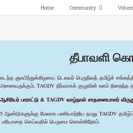
Skip
for:
Home
Community
Volun
to
content
தீபாவளி கொ
கடந்த
ஞாயிற்றுக்கிழமை
,
டெலவர்
பெருநிலத்
தமிழ்ச்
சங்கத்த
அனைவருக்கும்
, TAGDV
நிர்வாகக்
குழுவின்
உளம்
நிறைந்த
ஆசிரியர்
பாராட்டு
& TAGDV
வாழ்நாள்
சாதனையாளர்
விருத
5
ஆண்டுகளுக்கு
மேலாக
பணியாற்றிய
நமது
TAGDV
தமிழ்ப்
மரியாதை
செய்வதில்
பெருமை
கொள்கிறோம்
.