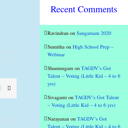
Recent Comments
Ravindran
on
Sangamam 2020
Sumitha
on
High School Prep –
Webinar
Shanmugam
on
TAGDV’s Got
Talent – Voting (Little Kid – 4 to 6
yrs)
ok
tter
whatsapp
Email
Sivagami
on
TAGDV’s Got Talent
– Voting (Little Kid – 4 to 6 yrs)
Narayanan
on
TAGDV’s Got
Talent – Voting (Little Kid – 4 to 6