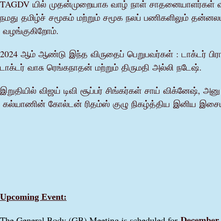
TAGDV
யில்
முதன்முறையாக
வாழ்
நாள்
சாதனையாளர்கள்
நமது
தமிழ்ச்
சமூகம்
மற்றும்
சமூக
நலப்
பணிகளிலும்
தன்னலம
வழங்குகிறோம்
.
2024
ஆம்
ஆண்டு
இந்த
விருதைப்
பெறுபவர்கள்
:
டாக்டர்
பிர
டாக்டர்
வாசு
ரெங்கநாதன்
மற்றும்
திருமதி
அல்லி
நடேஷ்
.
இறுதியில்
விஜய்
டிவி
சூப்பர்
சிங்கர்கள்
சாய்
விக்னேஷ்
,
அனு
கல்யாணின்
கோல்டன்
ரிதம்ஸ்
குழு
நிகழ்த்திய
இனிய
இசைய
Upcoming Event:
December 
The General Body (GB) Meeting is scheduled for