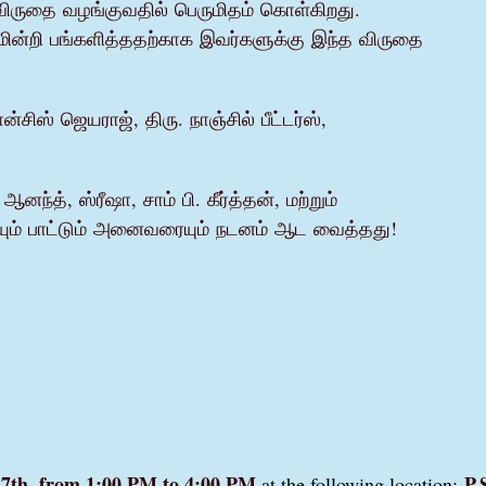
விருதை
வழங்குவதில்
பெருமிதம்
கொள்கிறது
.
ின்றி
பங்களித்ததற்காக
இவர்களுக்கு
இந்த
விருதை
ான்சிஸ்
ஜெயராஜ்
,
திரு
.
நாஞ்சில்
பீட்டர்ஸ்
,
ஆனந்த்
,
ஸ்ரீஷா
,
சாம்
பி
.
கீர்த்தன்
,
மற்றும்
ும்
பாட்டும்
அனைவரையும்
நடனம்
ஆட
வைத்தது
!
7th, from 1:00 PM to 4:00 PM
P.
at the following location: