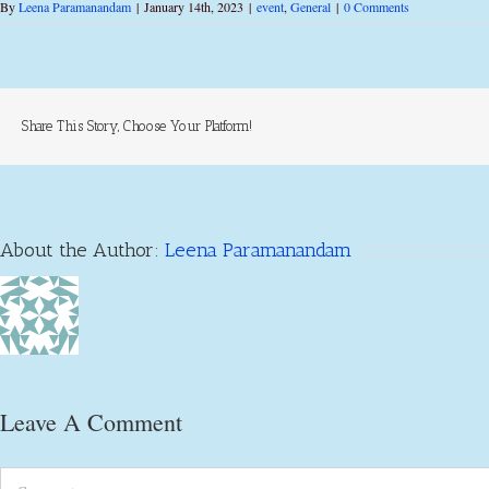
By
Leena Paramanandam
|
January 14th, 2023
|
event
,
General
|
0 Comments
Share This Story, Choose Your Platform!
About the Author:
Leena Paramanandam
Leave A Comment
Comment