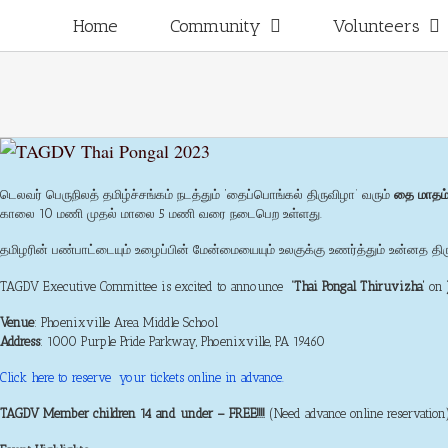
Skip
for:
Home
Community
Volunteers
to
content
டெலவர் பெருநிலத் தமிழ்ச்சங்கம் நடத்தும் ‘தைப்பொங்கல் திருவிழா’ வரும்
தை மாதம்
காலை 10 மணி முதல் மாலை 5 மணி வரை நடைபெற உள்ளது.
தமிழரின் பண்பாட்டையும் உழைப்பின் மேன்மையையும் உலகுக்கு உணர்த்தும் உன்னத த
TAGDV Executive Committee is excited to announce
‘Thai Pongal Thiruvizha’
on
Venue
: Phoenixville Area Middle School
Address
: 1000 Purple Pride Parkway, Phoenixville, PA 19460
Click here to reserve your tickets online in advance.
TAGDV Member children 14 and under – FREE!!!!
(Need advance online reservation