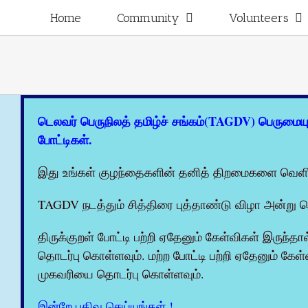
Skip
for:
Home
Community
Volunteers
to
content
டெலவர் பெருநிலத் தமிழ்ச் சங்கம்(TAGDV) பெருமைய
போட்டிகள்.
இது உங்கள் குழந்தைகளின் தனித் திறமைகளை வெளி
TAGDV நடத்தும் சித்திரை புத்தாண்டு விழா அன்று வெ
திருக்குறள் போட்டி பற்றி ஏதேனும் கேள்விகள் இருந்தா
தொடர்பு கொள்ளவும். மற்ற போட்டி பற்றி ஏதேனும் கேள
முகவரியை தொடர்பு கொள்ளவும்.
இன்றே பதிவு செய்யுங்கள் !