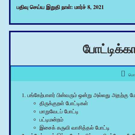
பதிவு செய்ய இறுதி நாள்: மார்ச் 8, 2021
போட்டிக்க
பொ
பங்கேற்பாளர் பின்வரும் ஒன்று அல்லது அதற்கு மே
திருக்குறள் போட்டிகள்
மாறுவேடப் போட்டி
பட்டிமன்றம்
இசைக் கருவி வாசித்தல் போட்டி