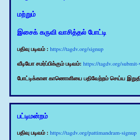
மற்றும்
இசைக் கருவி வாசித்தல் போட்டி
பதிவு படிவம் :
https://tagdv.org/signup
வீடியோ சமர்ப்பிக்கும் படிவம்:
https://tagdv.org/submit-
போட்டிக்கான காணொளியை பதிவேற்றம் செய்ய இறுதி நா
பட்டிமன்றம்
பதிவு படிவம் :
https://tagdv.org/pattimandram-signup