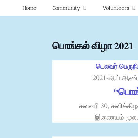
Skip
for:
Home
Community
Volunteers
to
content
பொங்கல் விழா 2021
டெலவர் பெருநில
2021-ஆம் ஆண்டி
“பொங்
சனவரி 30, சனிக்கி
இணையம் மூலம