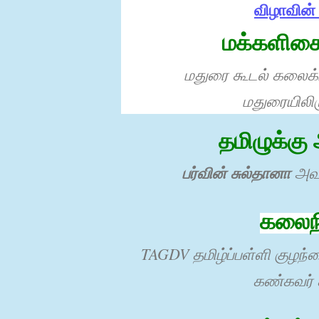
விழாவின் 
மக்களிசை
மதுரை கூடல் கலைக்கு
மதுரையிலிர
தமிழுக்கு
பர்வின் சுல்தானா
அவர
கலைநி
TAGDV தமிழ்ப்பள்ளி குழந்த
கண்கவர் 